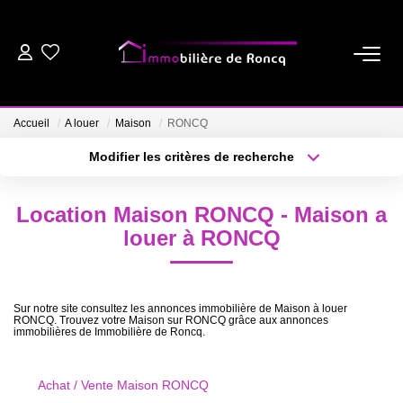
ACHETER
Accueil
A louer
Maison
RONCQ
LOUER
Modifier les critères de recherche
Type de transaction
Localisation
Acheter
Localisation
ESTIMER
Location Maison RONCQ - Maison a
Type de bien
Sélectionnez...
Surface min
louer à RONCQ
BIENS VENDUS
Plus de critères
Budget max
NOTRE AGENCE
Sur notre site consultez les annonces immobilière de Maison à louer
RONCQ. Trouvez votre Maison sur RONCQ grâce aux annonces
Créer une alerte
immobilières de Immobilière de Roncq.
NOS CONSEILS
Achat / Vente Maison RONCQ