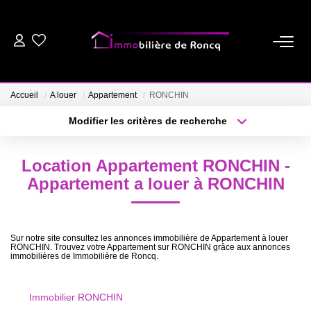
ACHETER
Accueil
A louer
Appartement
RONCHIN
LOUER
Modifier les critères de recherche
Type de transaction
Localisation
Acheter
Localisation
ESTIMER
Location Appartement RONCHIN -
Type de bien
Sélectionnez...
Surface min
Appartement a louer à RONCHIN
BIENS VENDUS
Plus de critères
Budget max
NOTRE AGENCE
Sur notre site consultez les annonces immobilière de Appartement à louer
RONCHIN. Trouvez votre Appartement sur RONCHIN grâce aux annonces
Créer une alerte
immobilières de Immobilière de Roncq.
NOS CONSEILS
Immobilier RONCHIN