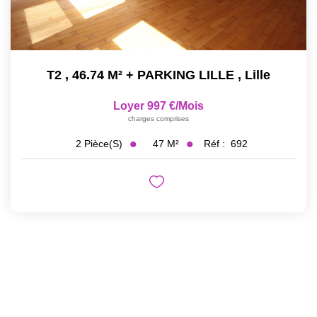
T2 , 46.74 M² + PARKING LILLE
,
Lille
Loyer 997 €/mois
charges comprises
47
M²
Réf :
692
2
Pièce(s)