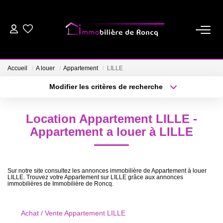
ACHETER
Accueil
A louer
Appartement
LILLE
LOUER
Modifier les critères de recherche
Type de transaction
Localisation
Acheter
Localisation
ESTIMER
Location Appartement LILLE -
Type de bien
Sélectionnez...
Surface min
Appartement a louer à LILLE
BIENS VENDUS
Plus de critères
Budget max
NOTRE AGENCE
Sur notre site consultez les annonces immobilière de Appartement à louer
LILLE. Trouvez votre Appartement sur LILLE grâce aux annonces
Créer une alerte
immobilières de Immobilière de Roncq.
NOS CONSEILS
Achat / Vente Appartement LILLE