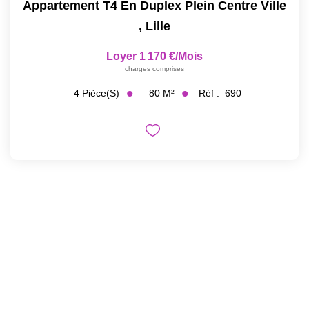
Appartement T4 En Duplex Plein Centre Ville
,
Lille
Loyer 1 170 €/mois
charges comprises
80
M²
Réf :
690
4
Pièce(s)