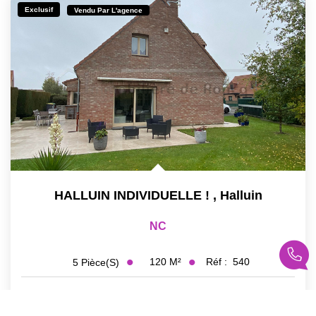
Exclusif
Vendu Par L'agence
HALLUIN INDIVIDUELLE !
,
Halluin
NC
120
M²
Réf :
540
5
Pièce(s)