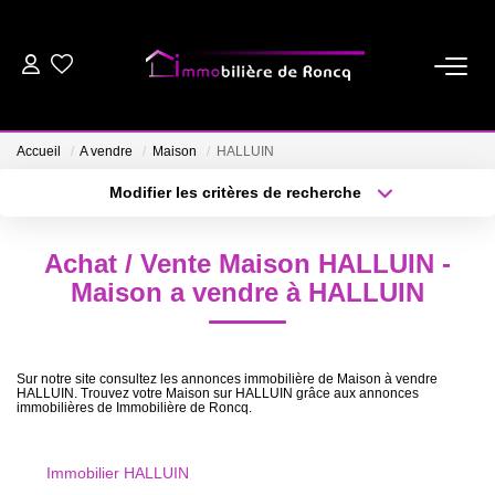
ACHETER
Accueil
A vendre
Maison
HALLUIN
LOUER
Modifier les critères de recherche
Type de transaction
Localisation
Acheter
Localisation
ESTIMER
Achat / Vente Maison HALLUIN -
Type de bien
Sélectionnez...
Surface min
Maison a vendre à HALLUIN
BIENS VENDUS
Plus de critères
Budget max
NOTRE AGENCE
Sur notre site consultez les annonces immobilière de Maison à vendre
HALLUIN. Trouvez votre Maison sur HALLUIN grâce aux annonces
Créer une alerte
immobilières de Immobilière de Roncq.
NOS CONSEILS
Immobilier HALLUIN