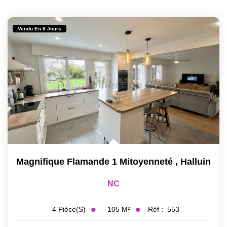
Vendu En 8 Jours
Magnifique Flamande 1 Mitoyenneté
,
Halluin
NC
105
M²
Réf :
553
4
Pièce(s)