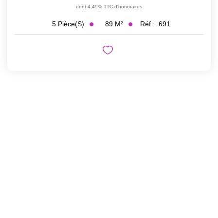
dont 4,49% TTC d'honoraires
89
M²
Réf :
691
5
Pièce(s)