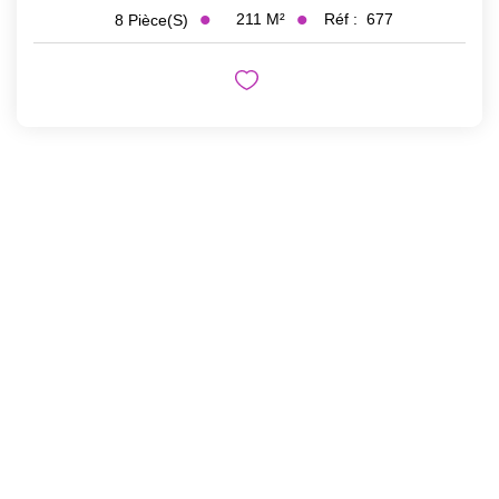
211
M²
Réf :
677
8
Pièce(s)