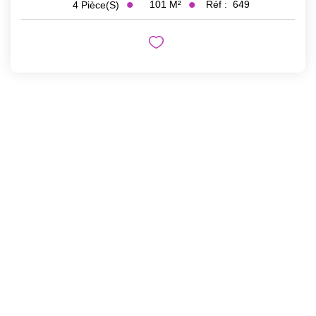
101
M²
Réf :
649
4
Pièce(s)