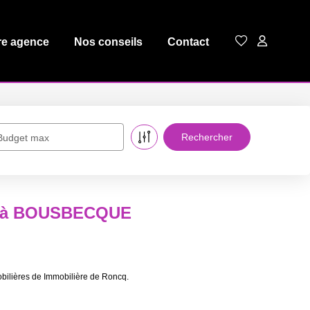
re agence
Nos conseils
Contact
Budget max
re à BOUSBECQUE
ilières de Immobilière de Roncq.