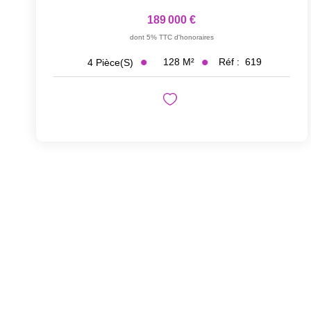
189 000 €
dont 5% TTC d'honoraires
128
M²
Réf :
619
4
Pièce(s)