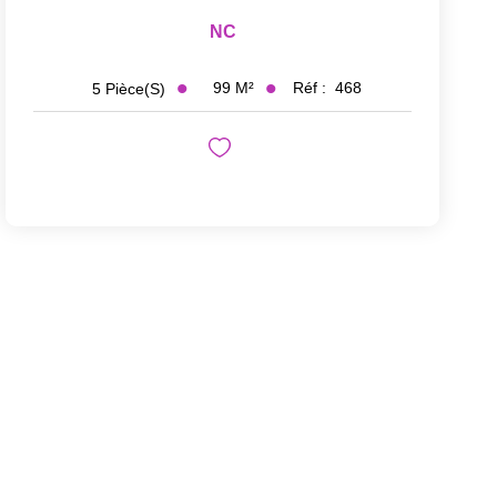
NC
99
M²
Réf :
468
5
Pièce(s)