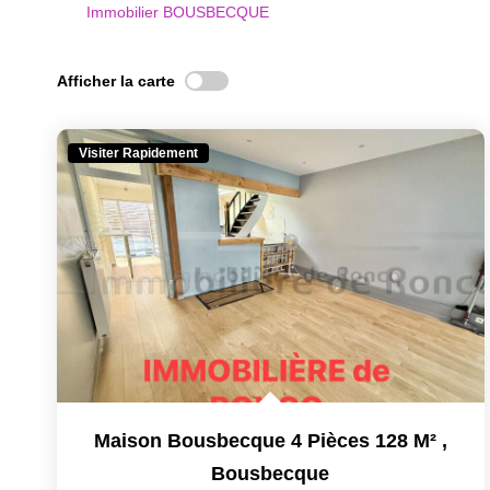
Immobilier BOUSBECQUE
Afficher la carte
Visiter Rapidement
Maison Bousbecque 4 Pièces 128 M²
,
Bousbecque