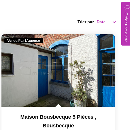
Créer une alerte
Trier par
Vendu Par L'agence
Maison Bousbecque 5 Pièces
,
Bousbecque