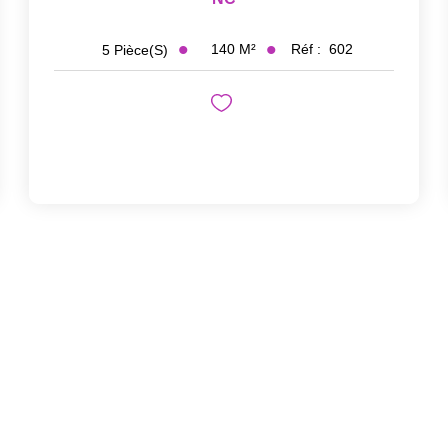
140
M²
Réf :
602
5
Pièce(s)