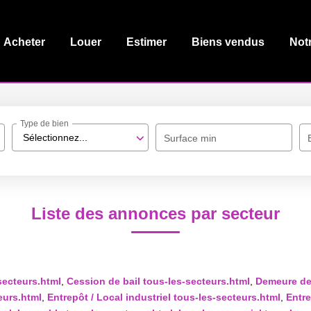
Acheter
Louer
Estimer
Biens vendus
Not
Type de bien
Sélectionnez...
Surface min
Liste des annonces par secteur
secteurs.html
,
Cession de bail tous-les-secteurs.html
,
Demeure de 
eurs.html
,
Entrepôt / Local industriel tous-les-secteurs.html
,
Entre