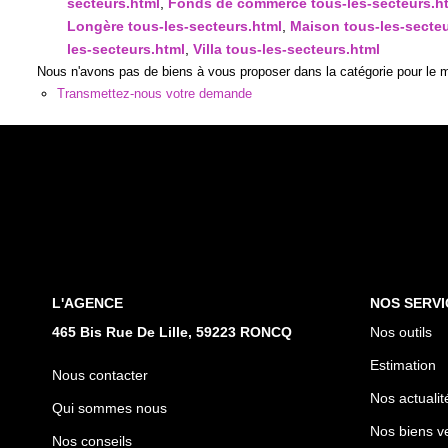
secteurs.html
,
Fonds de commerce tous-les-secteurs.h
Longère tous-les-secteurs.html
,
Maison tous-les-secteu
les-secteurs.html
,
Villa tous-les-secteurs.html
Nous n'avons pas de biens à vous proposer dans la catégorie pour le mo
Transmettez-nous votre demande
L'AGENCE
NOS SERVI
465 Bis Rue De Lille, 59223 RONCQ
Nos outils
Estimation
Nous contacter
Nos actualit
Qui sommes nous
Nos biens v
Nos conseils