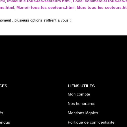
tml
,
Immeuble tous-les-secteurs.html
,
Local commercial tous-les-
rs.html
,
Manoir tous-les-secteurs.html
,
Murs tous-les-secteurs.h
ment , plusieurs options s'offrent à vous :
CES
LIENS UTILES
Mon compte
Nos honoraires
és
Mentions légales
endus
Politique de confidentialité