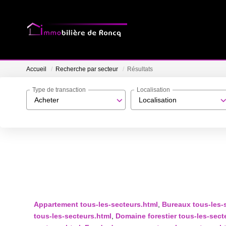
Accueil
Recherche par secteur
Résultats
Type de transaction
Localisation
Acheter
Localisation
Appartement tous-les-secteurs.html
,
Bureaux tous-les-
tous-les-secteurs.html
,
Domaine forestier tous-les-sect