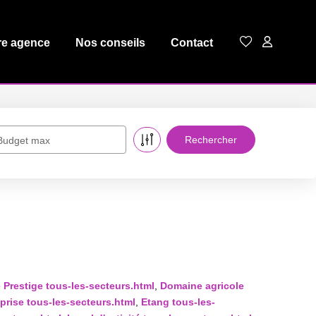
re agence
Nos conseils
Contact
Budget max
Prestige tous-les-secteurs.html
,
Domaine agricole
prise tous-les-secteurs.html
,
Etang tous-les-