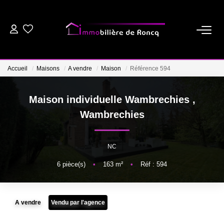
ACHETER
Accueil
Maisons
A vendre
Maison
Référence 594
LOUER
Maison individuelle Wambrechies
,
ESTIMER
Wambrechies
BIENS VENDUS
NC
6
pièce(s)
•
163
m²
•
Réf : 594
NOTRE AGENCE
NOS CONSEILS
A vendre
Vendu par l'agence