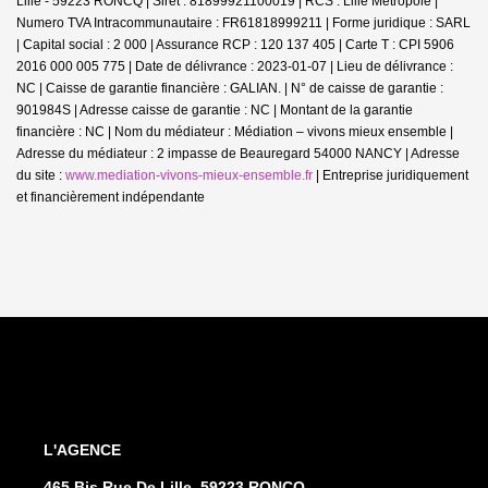
Lille - 59223 RONCQ | Siret : 81899921100019 | RCS : Lille Métropole |
Numero TVA Intracommunautaire : FR61818999211 | Forme juridique : SARL
| Capital social : 2 000 | Assurance RCP : 120 137 405 |
Carte T : CPI 5906
2016 000 005 775 | Date de délivrance : 2023-01-07 | Lieu de délivrance :
NC | Caisse de garantie financière : GALIAN. | N° de caisse de garantie :
901984S | Adresse caisse de garantie : NC | Montant de la garantie
financière : NC | Nom du médiateur : Médiation – vivons mieux ensemble |
Adresse du médiateur : 2 impasse de Beauregard 54000 NANCY | Adresse
du site :
www.mediation-vivons-mieux-ensemble.fr
|
Entreprise juridiquement
et financièrement indépendante
L'AGENCE
465 Bis Rue De Lille, 59223 RONCQ