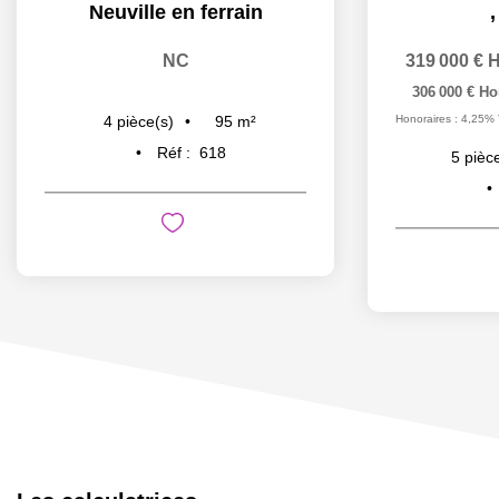
Neuville en ferrain
NC
319 000 €
H
306 000 €
Ho
Honoraires : 4,25% 
95
m²
4
pièce(s)
Réf :
618
5
pièc