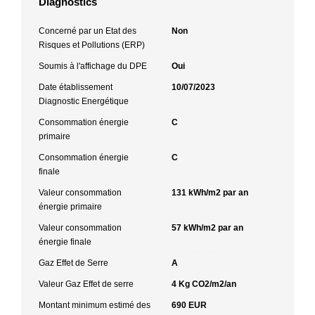
Diagnostics
Concerné par un Etat des
Non
Risques et Pollutions (ERP)
Soumis à l'affichage du DPE
Oui
Date établissement
10/07/2023
Diagnostic Energétique
Consommation énergie
C
primaire
Consommation énergie
C
finale
Valeur consommation
131 kWh/m2 par an
énergie primaire
Valeur consommation
57 kWh/m2 par an
énergie finale
Gaz Effet de Serre
A
Valeur Gaz Effet de serre
4 Kg CO2/m2/an
Montant minimum estimé des
690 EUR