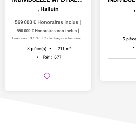
,
Halluin
569 000 €
Honoraires inclus
|
|
550 000 €
Honoraires non inclus
Honoraires : 3,45% TTC à la charge de l'acquéreur
5
pièce
211
m²
8
pièce(s)
Réf :
677