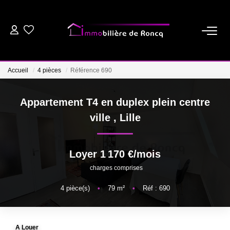
ACHETER
Accueil
4 pièces
Référence 690
LOUER
Appartement T4 en duplex plein centre
ESTIMER
ville
,
Lille
BIENS VENDUS
Loyer 1 170 €/mois
charges comprises
NOTRE AGENCE
4
pièce(s)
•
79
m²
•
Réf : 690
NOS CONSEILS
A Louer